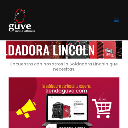
Ir
al
contenido
OLDADORA LINCOLN
Encuentra con nosotros la Soldadora Lincoln que
necesitas.